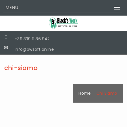
MENU
+39 339 11 86 942
info@bwsoft.online
chi-siamo
Home
Chi Siamo